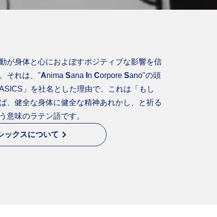
動が身体と心におよぼすポジティブな影響を信
。それは、"
A
nima
S
ana
I
n
C
orpore
S
ano"の頭
ASICS」を社名とした理由で、これは「もし
ば、健全な身体に健全な精神あれかし、と祈る
う意味のラテン語です。
シックスについて