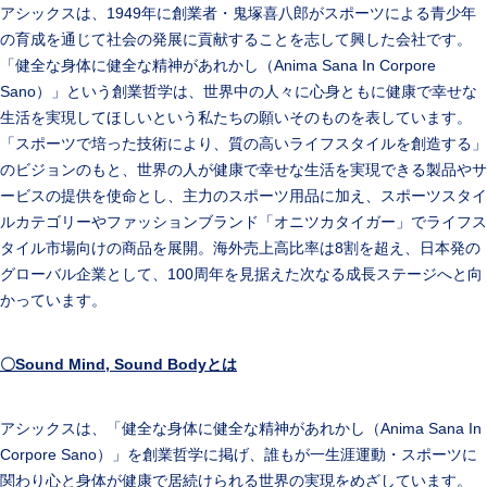
アシックスは、1949年に創業者・鬼塚喜八郎がスポーツによる青少年
の育成を通じて社会の発展に貢献することを志して興した会社です。
「健全な身体に健全な精神があれかし（Anima Sana In Corpore
Sano）」という創業哲学は、世界中の人々に心身ともに健康で幸せな
生活を実現してほしいという私たちの願いそのものを表しています。
「スポーツで培った技術により、質の高いライフスタイルを創造する」
のビジョンのもと、世界の人が健康で幸せな生活を実現できる製品やサ
ービスの提供を使命とし、主力のスポーツ用品に加え、スポーツスタイ
ルカテゴリーやファッションブランド「オニツカタイガー」でライフス
タイル市場向けの商品を展開。海外売上高比率は8割を超え、日本発の
グローバル企業として、100周年を見据えた次なる成長ステージへと向
かっています。
〇
Sound Mind, Sound Body
とは
アシックスは、「健全な身体に健全な精神があれかし（Anima Sana In
Corpore Sano）」を創業哲学に掲げ、誰もが一生涯運動・スポーツに
関わり心と身体が健康で居続けられる世界の実現をめざしています。