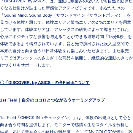
「DISCOVER. by ASICS」は、運動に馴染みのない人でも自然と動きた
くなる仕掛けが詰まった新感覚アクティビティです。あなただけの
「Sound Mind, Sound Body（サウンドマインドサウンドボディ）」を
見つける体験と題して、体験エリアと販売エリアの2つのエリアを用意
しています。体験エリアは、アシックスの研究によって導きだされた、
心身にポジティブな影響を与えることができる運動時間「15分9秒」を
体験できるよう構成されています。音と光で演出された没入型空間で、
本来の自分と向き合う非日常体験をお楽しみいただきます。また販売エ
リアではアシックスのさまざまな商品を展開し、継続的な運動のきっか
けづくりもサポートします。
〇「
DISCOVER. by ASICS
」の各
Field
について
1st Field
｜自分のココロとつながるウオーミングアップ
1st Field「CHECK IN（チェックイン）」は、体験の出発点として心と
向き合う時間を提供します。モニターで感情や生活スタイルを分析し、
結果に応じて音や今回の体験の難易度、そして“My COLOR”が個別に設