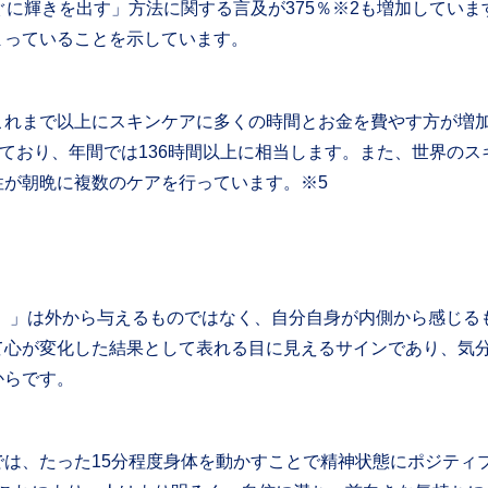
ぐに輝きを出す」方法に関する言及が375％※2も増加してい
まっていることを示しています。
これまで以上にスキンケアに多くの時間とお金を費やす方が増加
ており、年間では136時間以上に相当します。また、世界のスキ
性が朝晩に複数のケアを行っています。※5
w）」は外から与えるものではなく、自分自身が内側から感じる
て心が変化した結果として表れる目に見えるサインであり、気
からです。
では、たった15分程度身体を動かすことで精神状態にポジティ