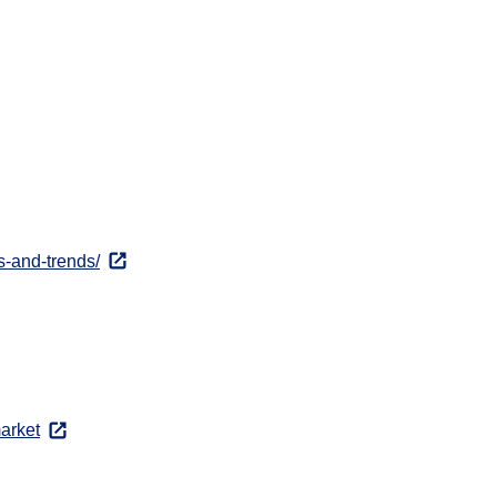
s-and-trends/
arket