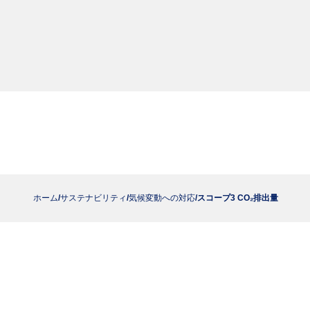
ホーム
サステナビリティ
気候変動への対応
スコープ3 CO₂排出量