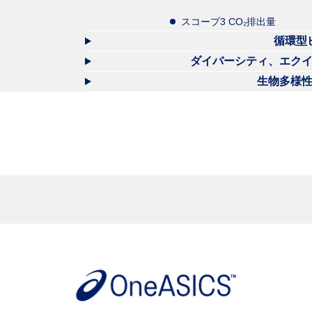
スコープ3 CO₂排出量
循環型
ダイバーシティ、エク
生物多様