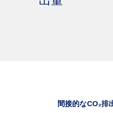
出量
間接的なCO₂排