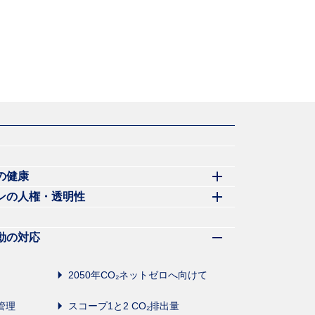
の健康
ンの人権・透明性
動の対応
2050年CO₂ネットゼロへ向けて
管理
スコープ1と2 CO₂排出量